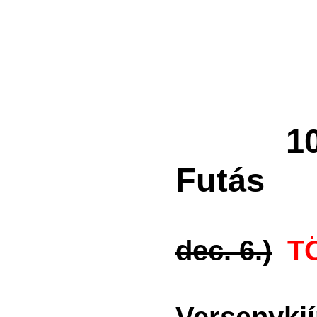
10. M
Futás
dec. 6.)
T
Versenykií