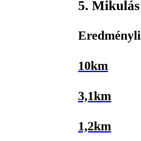
5. Mikulás
Eredményli
10km
3,1km
1,2km