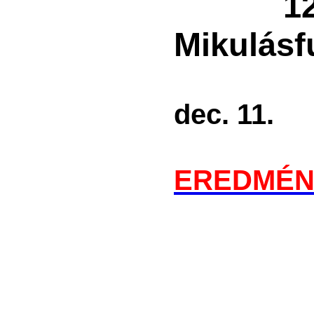
12
Mikulásf
dec. 11.
EREDMÉN