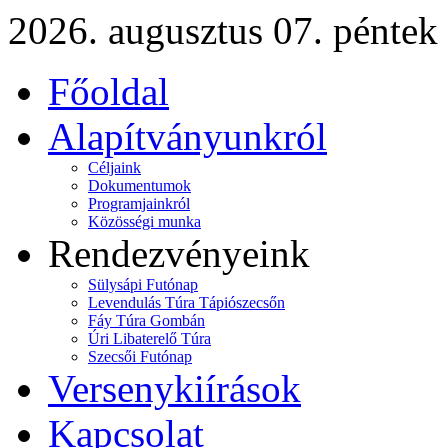
2026. augusztus 07. péntek
Főoldal
Alapítványunkról
Céljaink
Dokumentumok
Programjainkról
Közösségi munka
Rendezvényeink
Sülysápi Futónap
Levendulás Túra Tápiószecsőn
Fáy Túra Gombán
Úri Libaterelő Túra
Szecsői Futónap
Versenykiírások
Kapcsolat