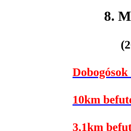
8. Miku
(2
Dobogósok 
10km befutó
3,1km befut