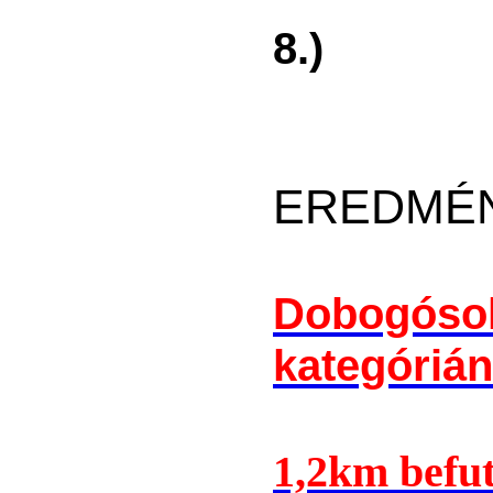
8.)
EREDMÉ
Dobogósok
kategóriá
1,2km befut