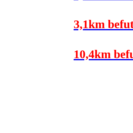
3,1km befut
10,4km befu